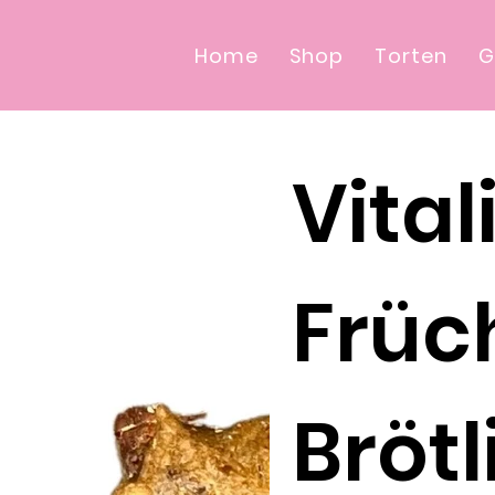
Home
Shop
Torten
G
Vital
Früc
Brötl