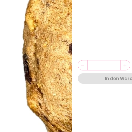
-
+
In den War