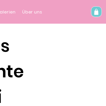
alerien
Über uns
is
hte
i