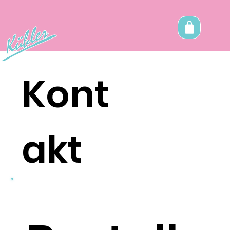
Kont
akt