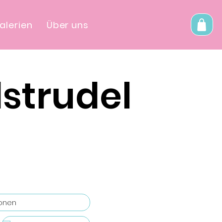
alerien
Über uns
lstrudel