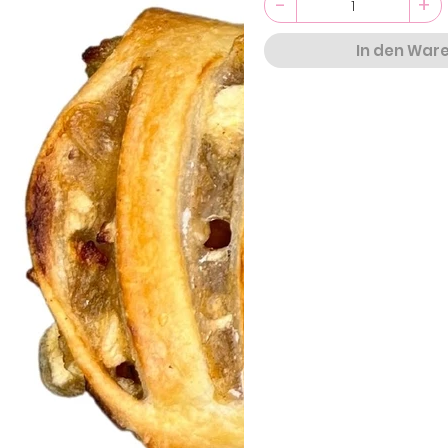
-
+
In den War