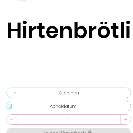
Hirtenbrötli
-
+
In den Warenkorb