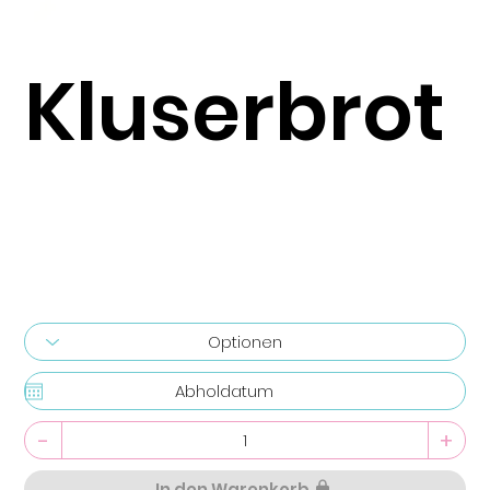
Kluserbrot
-
+
In den Warenkorb