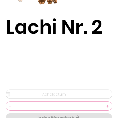
Lachi Nr. 2
-
+
In den Warenkorb