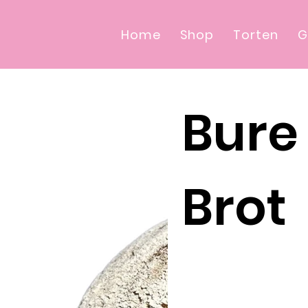
Home
Shop
Torten
G
Bure
Brot