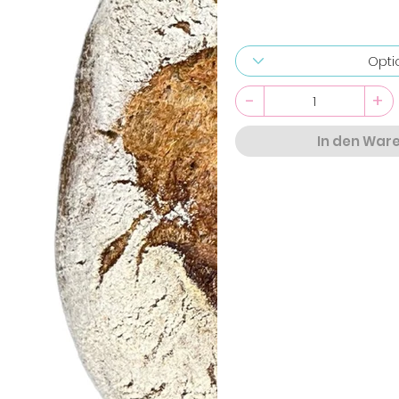
-
+
In den War