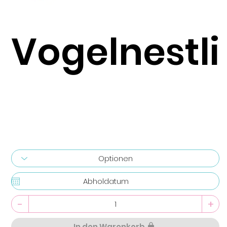
Vogelnestli
-
+
In den Warenkorb